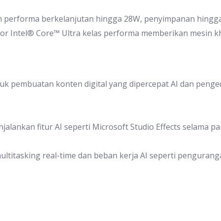
n performa berkelanjutan hingga 28W, penyimpanan hing
sesor Intel® Core™ Ultra kelas performa memberikan mesi
uk pembuatan konten digital yang dipercepat AI dan penged
alankan fitur AI seperti Microsoft Studio Effects selama pa
ultitasking real-time dan beban kerja AI seperti pengurang