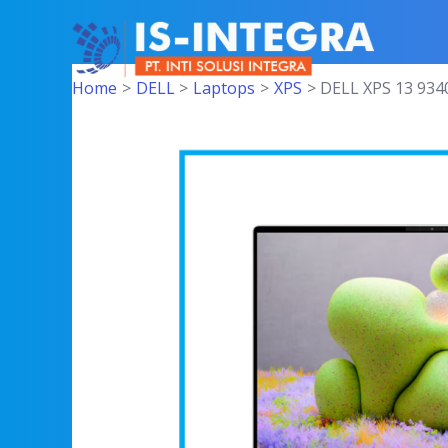
Skip
to
content
Post
Home
DELL
Laptops
XPS
DELL XPS 13 934
navigation