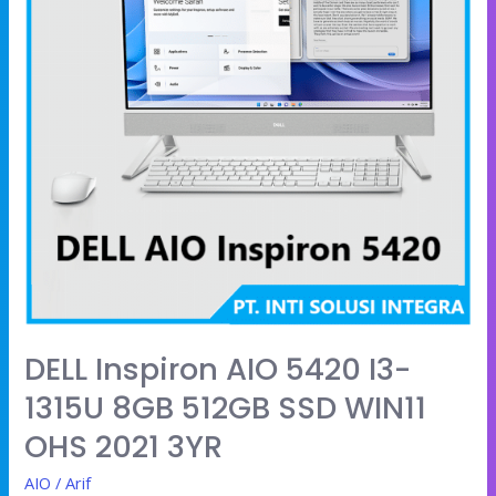
I3-
1315U
8GB
512GB
SSD
WIN11
OHS
2021
3YR
DELL Inspiron AIO 5420 I3-
1315U 8GB 512GB SSD WIN11
OHS 2021 3YR
AIO
/
Arif