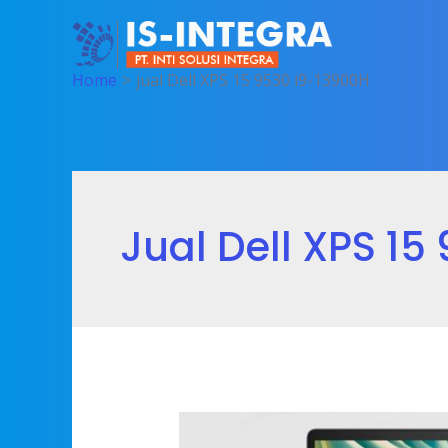
Skip
to
content
Home
jual Dell XPS 15 9530 i9-13900H
Jual Dell XPS 15
Dell