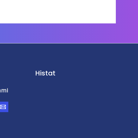
Histat
ami