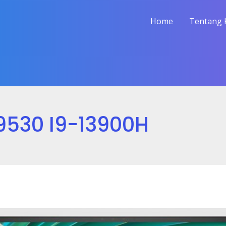
Home
Tentang 
 9530 I9-13900H