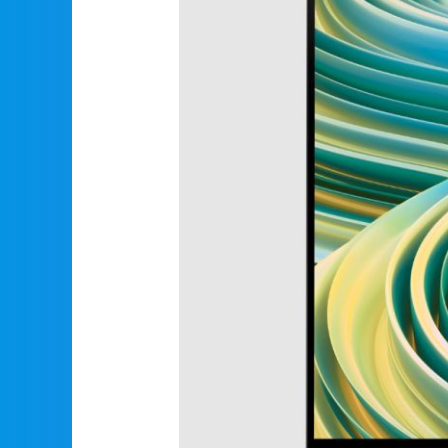
XPS
15
9530
i9
32Gb
1TB
SSD
RTX4060
8GB
Win
11
Pro
Touchscreen